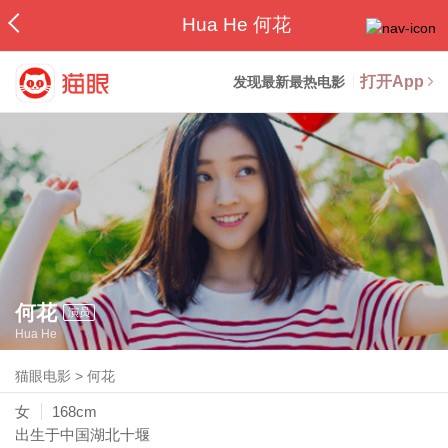
Hua He 何花
打开App
发现最新最热电影
何花
演员
Hua He
猫眼电影
>
何花
女
168cm
出生于中国湖北十堰