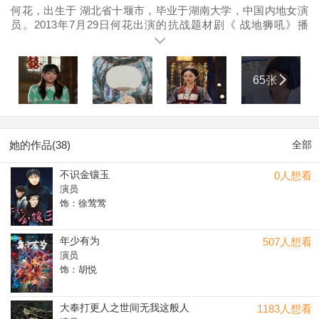
何花，出生于 湖北省十堰市，毕业于湖南大学，中国内地女演
员。2013年7月29日何花出演的抗战题材剧《 战地狮吼》播
出。2014年出演都市爱情励志剧《 不是冤家不恋爱》，同年参
演古装青春偶像剧《 半为苍生半美人》。2015年参演清宫剧《
大玉儿传奇》。2016年主演剧场版《 灵魂摆渡3》，同年在网
65张
剧《 西涯侠》中饰演刘镁铝。2017年主演治愈系推理话题剧《
寻人大师》，5月主演网剧番外篇《 灵魂摆渡·黄泉》，同年主
演近代革命传奇剧《 勇敢的心2》。2018年获得第21届上海国
际电影节互联网影视峰会盛典网络电影年度新锐女演员，国际
新媒体影视盛典网络电影单元“最佳女演员”奖，以及中国国际青
她的作品(38)
全部
年电影展网络电影“最佳女主角”。
不识金镶玉
0人想看
演员
饰：徐莺莺
年少有为
507人想看
演员
饰：胡悦
大奉打更人之世间无我这般人
1183人想看