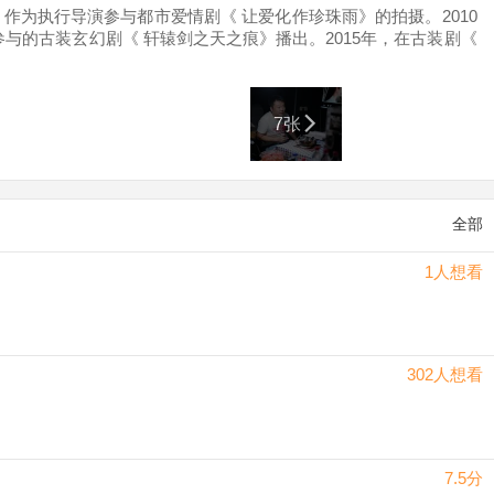
年，作为执行导演参与都市爱情剧《 让爱化作珍珠雨》的拍摄。2010
参与的古装玄幻剧《 轩辕剑之天之痕》播出。2015年，在古装剧《
导的个人首部电视剧《 为了你我愿意热爱整个世界》在第三届金骨朵
宸汐缘》在爱奇艺播出，郭虎凭借该剧获得 第三届网影盛典金牡丹奖与
执导 的古装剧《 周生如故》在爱奇艺播出，郭虎也因此为人所熟知。
7张
全部
1人想看
302人想看
7.5分