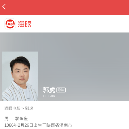
郭虎
导演
Hu Guo
猫眼电影
>
郭虎
男
双鱼座
1986年2月26日
出生于陕西省渭南市