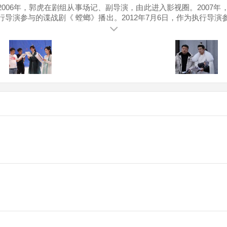
 2006年，郭虎在剧组从事场记、副导演，由此进入影视圈。2007
行导演参与的谍战剧《 螳螂》播出。2012年7月6日，作为执行导演
玉芬合作拍摄了古装玄幻剧《 三生三世十里桃花》。 2017年，执
剧《 新六指琴魔》。2019年7月15日，执导的古 装仙侠剧《 
。2020年，执导了古装探案剧《 青簪行》。2021年8月18日，
6月26日，执导的武侠悬疑剧《莲花楼》开机。