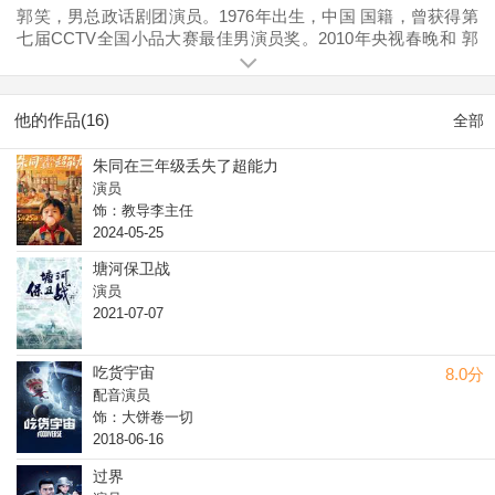
郭笑，男总政话剧团演员。1976年出生，中国 国籍，曾获得第
七届CCTV全国小品大赛最佳男演员奖。2010年央视春晚和 郭
达、 蔡明、 黄杨合作演出 小品《 家有毕业生》。
他的作品(16)
全部
朱同在三年级丢失了超能力
演员
饰：教导李主任
2024-05-25
塘河保卫战
演员
2021-07-07
吃货宇宙
8.0分
配音演员
饰：大饼卷一切
2018-06-16
过界