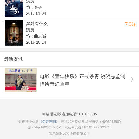
演员
饰：金炎
2017-01-04
黑处有什么
7.0分
演员
饰：曲志诚
2016-10-14
最新资讯
电影《童年快乐》正式杀青 饶晓志监制
描绘奇幻童年
© 猫眼电影 客服电话:
1010-5335
影视行业信息
《免责声明》
I 违法和不良信息举报电话：4006018900
京ICP备16022489号-1
I
京公网安备11010102003232号
北京猫眼文化传媒有限公司