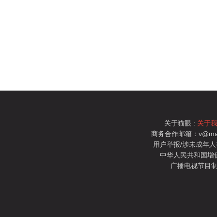
关于猫眼 :
关于
商务合作邮箱：v@mao
用户举报/涉未成年人有害信
中华人民共和国增值电
广播电视节目制
猫眼电影