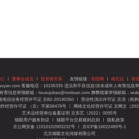
我们
董事会成员
投资者关系
友情链接 :
美团网
格瓦拉
美
yan.com 客服电话：10105335 违法和不良信息/涉未成年人有害信息举报
息举报邮箱：tousujubao@meituan.com 舞弊线索举报邮箱：wubiju
信业务经营许可证 京B2-20190350
营业性演出许可证 京演（机构）
作经营许可证 （京）字第08478号
网络文化经营许可证 京网文（2022）
艺术品经营单位备案证明 京东艺（2022）0095号
猫眼用户服务协议
猫眼平台交易规则总则
隐私政策
京公网安备 11010102003232号
京ICP备16022489号-1
北京猫眼文化传媒有限公司