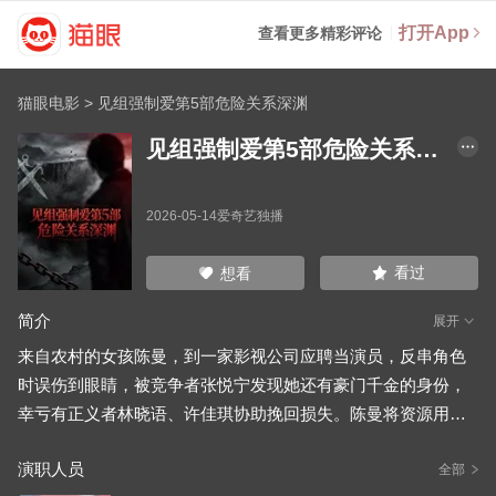
打开App
查看更多精彩评论
猫眼电影
>
见组强制爱第5部危险关系深渊
见组强制爱第5部危险关系深渊
2026-05-14爱奇艺独播
看过
想看
简介
展开
来自农村的女孩陈曼，到一家影视公司应聘当演员，反串角色
时误伤到眼睛，被竞争者张悦宁发现她还有豪门千金的身份，
幸亏有正义者林晓语、许佳琪协助挽回损失。陈曼将资源用来
帮助有演绎梦想的李戴、杜鹃跟林松韵等人。
演职人员
全部