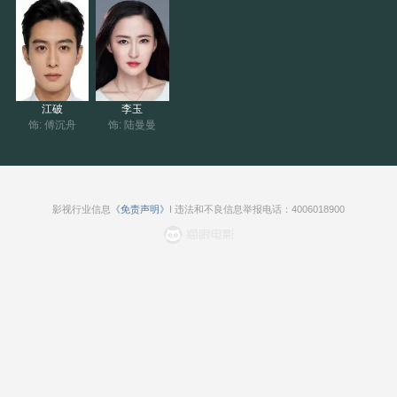
容毁掉酒窝，彻底打破他最后的执念，怒火爆发后开启虐渣模
式。
江破
李玉
饰: 傅沉舟
饰: 陆曼曼
影视行业信息
《免责声明》
I 违法和不良信息举报电话：4006018900