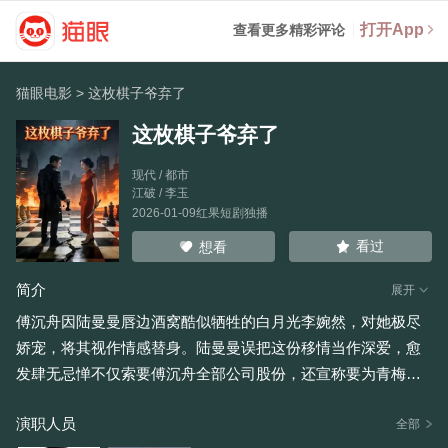
打开App
查看更多精彩评论
猫眼电影
>
这枚棋子爷弃了
这枚棋子爷弃了
现代 / 都市
江破
/
李玉
2026-01-09红果短剧独播
看过
想看
简介
展开
傅沉舟因陆曼曼唇边酒窝酷似牺牲的白月光李婉然，对她极尽
娇宠，将其视作情感替身。陆曼曼误把这份移情当作深爱，愈
发肆无忌惮不仅索要傅沉舟全部公司股份，还宣称要为青梅竹
马谢昊然生子，更纵容对方觊觎白月光遗物，甚至残忍杀害白
演职人员
月光留下的爱宠。傅沉舟因那枚酒窝一再忍让，直到陆曼曼整
全部