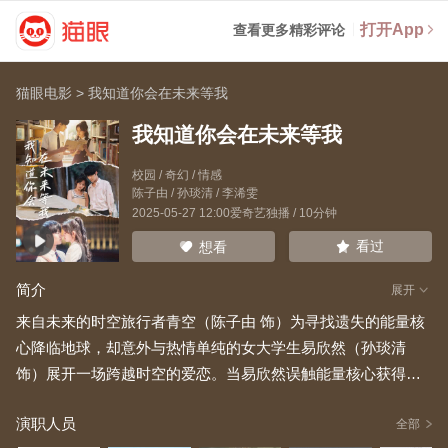
打开App
查看更多精彩评论
猫眼电影
>
我知道你会在未来等我
我知道你会在未来等我
校园 / 奇幻 / 情感
陈子由
/
孙琰清
/
李浠雯
2025-05-27 12:00爱奇艺独播 / 10分钟
看过
想看
简介
展开
来自未来的时空旅行者青空（陈子由 饰）为寻找遗失的能量核
心降临地球，却意外与热情单纯的女大学生易欣然（孙琰清
饰）展开一场跨越时空的爱恋。当易欣然误触能量核心获得穿
越能力，两人在多元宇宙中上演了一幕幕 “你追我逃” 的宿命纠
演职人员
缠，在平行世界反复相遇又离别…… 每一次时空裂隙的开启，
全部