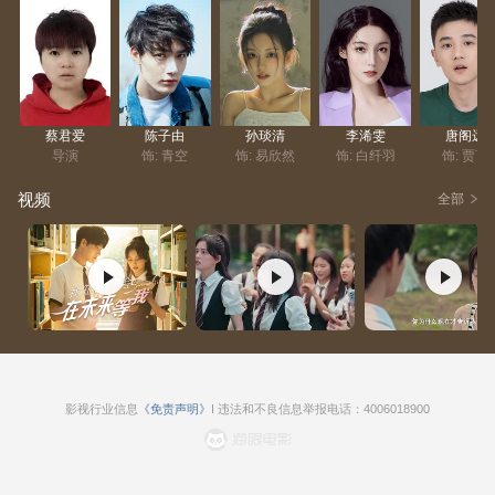
都是对 “爱是否经得起维度考验” 的终极叩问！
蔡君爱
陈子由
孙琰清
李浠雯
唐阁远
导演
饰: 青空
饰: 易欣然
饰: 白纤羽
饰: 贾言
视频
全部
影视行业信息
《免责声明》
I 违法和不良信息举报电话：4006018900