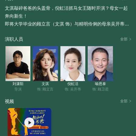
文淇敲碎爸爸的头盖骨，倪虹洁抓马女王随时开演？母女一起
奔向新生！
即将大学毕业的顾立言（文淇 饰）与精明伶俐的母亲吴开蒂
（倪虹洁 饰）关系微妙，随着父亲顾卫星（喻恩泰 饰）的久病
演职人员
离世，二人不得不一起应对繁琐未知的丧葬流程。这对性格迥
全部
异的母女在各类啼笑皆非又荒诞抓马的事件中彼此了解，各自
成长，开启了中国家庭面对离别的新视角。
刘潇阳
文淇
倪虹洁
喻恩泰
导演
饰: 顾立言
饰: 吴开蒂
饰: 顾卫星
视频
全部