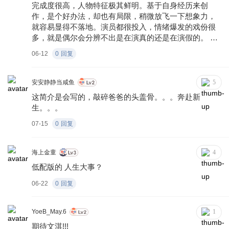
完成度很高，人物特征极其鲜明。基于自身经历来创
作，是个好办法，却也有局限，稍微放飞一下想象力，
就容易显得不落地。演员都很投入，情绪爆发的戏份很
多，就是偶尔会分辨不出是在演真的还是在演假的。 喜
感营造非常出色，尤其是后段的一些笑点，呼应了前段
06-12
0
回复
的铺排，值得点赞。结尾催泪效果也不错，影厅里不乏
抹眼泪的姑娘。
安安静静当咸鱼
5
这简介是会写的，敲碎爸爸的头盖骨。。。奔赴新
生。。。
07-15
0
回复
海上金童
4
低配版的 人生大事？
06-22
0
回复
YoeB_May.6
1
期待文淇!!!