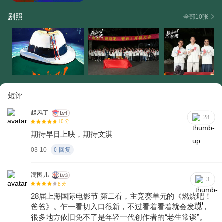
剧照
全部10张
短评
起风了
28
10
分
期待早日上映，期待文淇
03-10
0
回复
满囤儿
3
8
分
28届上海国际电影节 第二看，主竞赛单元的《燃烧吧！
爸爸》。乍一看切入口很新，不过看着看着就会发现，
很多地方依旧免不了是年轻一代创作者的“老生常谈”。