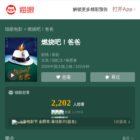
打开App
解锁更多精彩预告
猫眼电影
>
燃烧吧！爸爸
燃烧吧！爸爸
剧情 / 喜剧
文淇
/
倪虹洁
/
喻恩泰
2026中国大陆上映 / 102分钟
看过
想看
猫眼想看
2,202
人想看
想看
1小时前
上海电影节
金爵奖-最佳影片(提名)
1
次提名
简介
展开