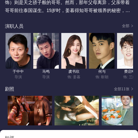
饰）则是天之骄子般的哥哥。然而，那年父母离异，父亲带着
哥哥前往泰国谋生。19岁时，姜暮得知哥哥被领养的秘密，于
是瞒着所有人独自飞往泰国。再度相见，曾经风度翩翩的少年
演职人员
已改变，成了一个带着市井锋芒的修车工，不仅在地下拳场打
全部
拳，还参与黑市赛车，身处她完全陌生且危机四伏的世界。从
彼此陌生到成为恋人，他们在光明与黑暗之间双向奔赴。该剧
改编自时玖远所著小说《双轨》。
于中中
马鸣
虞书欣
何与
费启鸣
导演
导演
饰: 姜暮
饰: 靳朝
饰: 三赖
剧照
全部11张
短评