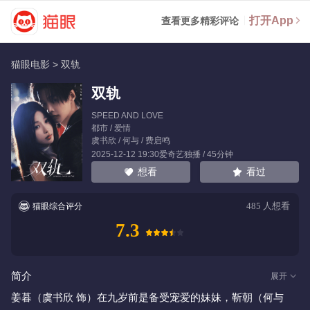
打开App
查看更多精彩评论
猫眼电影
>
双轨
双轨
SPEED AND LOVE
都市 / 爱情
虞书欣
/
何与
/
费启鸣
2025-12-12 19:30爱奇艺独播 / 45分钟
看过
想看
485
人想看
猫眼综合评分
7.3
简介
展开
姜暮（虞书欣 饰）在九岁前是备受宠爱的妹妹，靳朝（何与