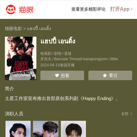
打开App
查看更多精彩评论
猫眼电影
>
แฮปปี้ เอนดิ้ง
แฮปปี้ เอนดิ้ง
电视剧 / 剧情 / 悬疑
罗杰夫
/
Barcode Tinnasit Isarapongporn
/
Mike
2024-06-15泰国开播
看过
想看
简介
土星工作室宣布推出首部原创系列剧《Happy Ending》。
演职人员
全部