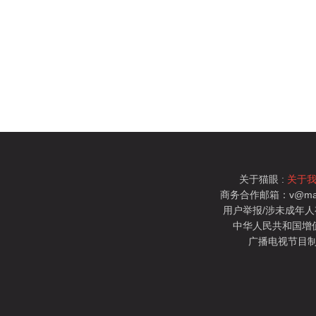
关于猫眼 :
关于
商务合作邮箱：v@mao
用户举报/涉未成年人有害信
中华人民共和国增值电
广播电视节目制
猫眼电影