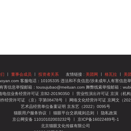
我们
董事会成员
投资者关系
友情链接 :
美团网
格瓦拉
美
yan.com 客服电话：10105335 违法和不良信息/涉未成年人有害信息举报
息举报邮箱：tousujubao@meituan.com 舞弊线索举报邮箱：wubiju
信业务经营许可证 京B2-20190350
营业性演出许可证 京演（机构）
作经营许可证 （京）字第08478号
网络文化经营许可证 京网文（2022）
艺术品经营单位备案证明 京东艺（2022）0095号
猫眼用户服务协议
猫眼平台交易规则总则
隐私政策
京公网安备 11010102003232号
京ICP备16022489号-1
北京猫眼文化传媒有限公司