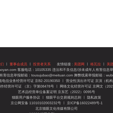
我们
董事会成员
投资者关系
友情链接 :
美团网
格瓦拉
美
yan.com 客服电话：10105335 违法和不良信息/涉未成年人有害信息举报
息举报邮箱：tousujubao@meituan.com 舞弊线索举报邮箱：wubiju
信业务经营许可证 京B2-20190350
营业性演出许可证 京演（机构）
作经营许可证 （京）字第08478号
网络文化经营许可证 京网文（2022）
艺术品经营单位备案证明 京东艺（2022）0095号
猫眼用户服务协议
猫眼平台交易规则总则
隐私政策
京公网安备 11010102003232号
京ICP备16022489号-1
北京猫眼文化传媒有限公司