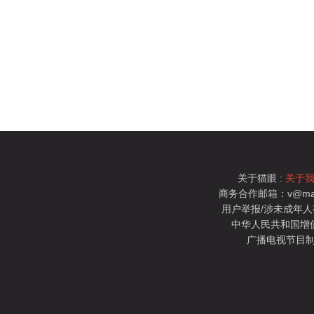
关于猫眼 :
关于
商务合作邮箱：v@mao
用户举报/涉未成年人有害信
中华人民共和国增值电
广播电视节目制
猫眼电影