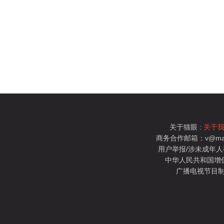
关于猫眼 :
关于
商务合作邮箱：v@mao
用户举报/涉未成年人有害信
中华人民共和国增值电
广播电视节目制
猫眼电影