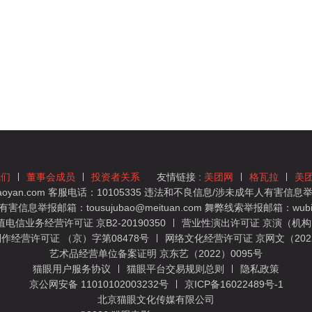
我们
董事会成员
投资者关系
友情链接 :
美团网
格瓦拉
美
yan.com 客服电话：10105335 违法和不良信息/涉未成年人有害信息举报
息举报邮箱：tousujubao@meituan.com 舞弊线索举报邮箱：wubiju
信业务经营许可证 京B2-20190350
营业性演出许可证 京演（机构）
作经营许可证 （京）字第08478号
网络文化经营许可证 京网文（2022）
艺术品经营单位备案证明 京东艺（2022）0095号
猫眼用户服务协议
猫眼平台交易规则总则
隐私政策
京公网安备 11010102003232号
京ICP备16022489号-1
北京猫眼文化传媒有限公司