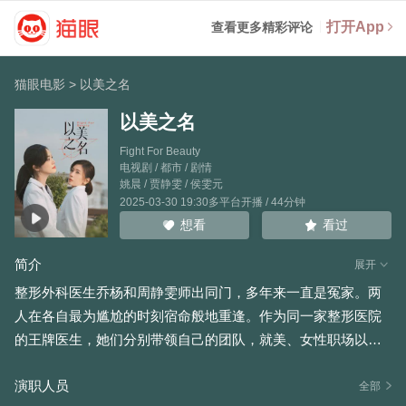
打开App
查看更多精彩评论
猫眼电影
>
以美之名
以美之名
Fight For Beauty
电视剧 / 都市 / 剧情
姚晨
/
贾静雯
/
侯雯元
2025-03-30 19:30多平台开播 / 44分钟
看过
想看
简介
展开
整形外科医生乔杨和周静雯师出同门，多年来一直是冤家。两
人在各自最为尴尬的时刻宿命般地重逢。作为同一家整形医院
的王牌医生，她们分别带领自己的团队，就美、女性职场以及
医者仁心等话题展开了激烈的探讨与冲突。直到更强大的敌人
演职人员
出现，她们放下对彼此的偏见，携手对抗极度危险的黑医美势
全部