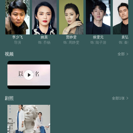
力，重新找回医生的荣耀，也成就了更美的自己。
李少飞
姚晨
贾静雯
侯雯元
袁弘
导演
饰: 乔杨
饰: 周静雯
饰: 陆子游
饰: 秦归
视频
全部
剧照
全部1张