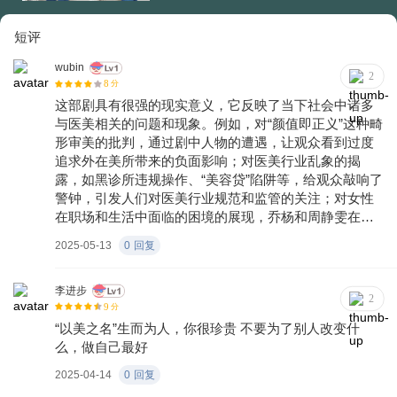
短评
wubin
2
8
分
这部剧具有很强的现实意义，它反映了当下社会中诸多
与医美相关的问题和现象。例如，对“颜值即正义”这种畸
形审美的批判，通过剧中人物的遭遇，让观众看到过度
追求外在美所带来的负面影响；对医美行业乱象的揭
露，如黑诊所违规操作、“美容贷”陷阱等，给观众敲响了
警钟，引发人们对医美行业规范和监管的关注；对女性
在职场和生活中面临的困境的展现，乔杨和周静雯在事
业与家庭之间的艰难平衡，以及她们在职场中所遭遇的
2025-05-13
0
回复
种种挑战，都能引起广大女性观众的共鸣 。 此外，剧中
对于医患关系、医生的职业操守和道德困境等方面的刻
画，也具有一定的现实参考价值。它让观众了解到医美
李进步
2
9
分
行业背后的复杂性，以及医生在面对各种情况时所需要
“以美之名”生而为人，你很珍贵 不要为了别人改变什
做出的艰难抉择，从而增进了大众对医美的理解和对医
么，做自己最好
生职业的尊重 。
2025-04-14
0
回复