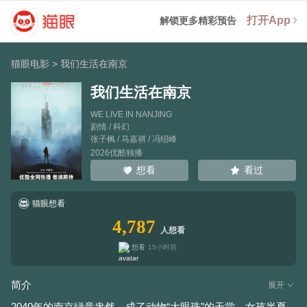
打开App
解锁更多精彩预告
猫眼电影
>
我们生活在南京
我们生活在南京
WE LIVE IN NANJING
剧情 / 科幻
张子枫
/
马嘉祺
/
冯绍峰
2026优酷独播
看过
想看
猫眼想看
4,787
人想看
想看
15小时前
简介
展开
2040年的南京绿意盎然，成了动物“大眼珠”的天堂，女孩半夏