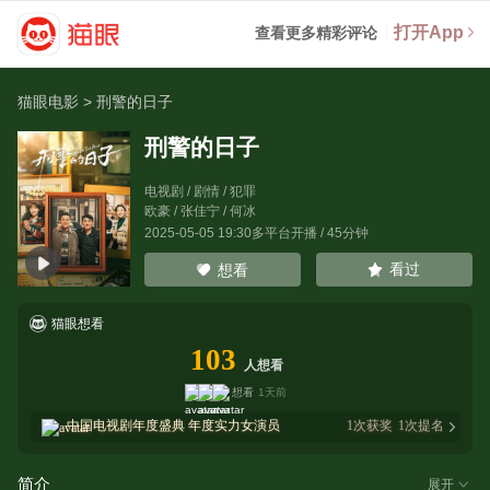
打开App
查看更多精彩评论
猫眼电影
>
刑警的日子
刑警的日子
电视剧 / 剧情 / 犯罪
欧豪
/
张佳宁
/
何冰
2025-05-05 19:30多平台开播 / 45分钟
看过
想看
猫眼想看
103
人想看
想看
1天前
中国电视剧年度盛典
年度实力女演员
1
次获奖
1
次提名
简介
展开