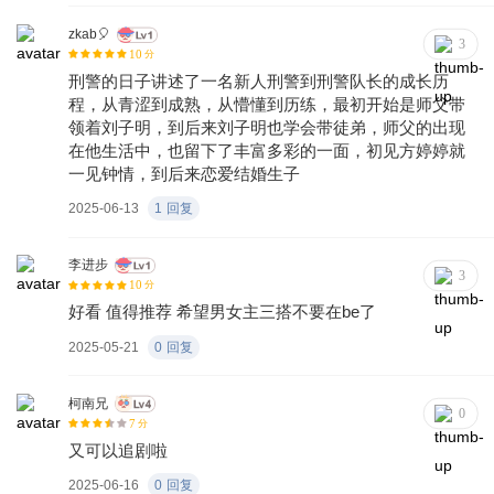
位。人物塑造方面，虽然整体真实生动，但个别配角的
戏份略显单薄，未能充分展现出其性格特点和成长历
zkab🎈
3
10
分
程。此外，AI换脸技术的运用也差强人意，面部特征模
刑警的日子讲述了一名新人刑警到刑警队长的成长历
糊、口型与配音不同步等问题，严重影响了观众的观剧
程，从青涩到成熟，从懵懂到历练，最初开始是师父带
体验。
领着刘子明，到后来刘子明也学会带徒弟，师父的出现
在他生活中，也留下了丰富多彩的一面，初见方婷婷就
一见钟情，到后来恋爱结婚生子
2025-06-13
1
回复
李进步
3
10
分
好看 值得推荐 希望男女主三搭不要在be了
2025-05-21
0
回复
柯南兄
0
7
分
又可以追剧啦
2025-06-16
0
回复