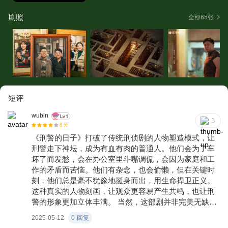
剧照
全部65张
短评
wubin
3
8
分
《刑警的日子》打破了传统刑侦剧的人物塑造模式，让
刑警走下神坛，成为有血有肉的普通人。他们会为了车
坏了而发愁，会在办公室里斗嘴调侃，会因为家庭和工
作的矛盾而苦恼。他们有杂念，也会偷懒，但在关键时
刻，他们总是毫不犹豫地挺身而出，用生命捍卫正义。
这种真实的人物刻画，让观众更容易产生共鸣，也让刑
警的形象更加立体丰满。 当然，这部剧并非完美无缺。
在剧情节奏上，部分案件的侦破过程过于顺利，缺乏足
2025-05-12
0
回复
够的悬疑感和紧张感，让观众的心跳难以一直保持在高