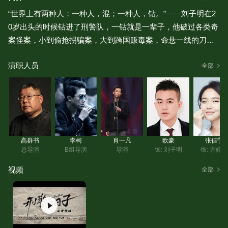
“世界上有两种人：一种人，混；一种人，钻。”——刘子明在2
0岁出头的时候钻进了刑警队，一钻就是一辈子，他破过各类奇
案怪案，小到偷抢拐骗案，大到跨国贩毒案，命悬一线的刀锋
生活对刘子明来说早已是家常便饭。他玩过命，曾赤手空拳将
演职人员
持枪毒枭按倒在地，他斗过智，仅用一根鞋带就将一窝狂徒一
全部
网打尽；眼见血泊中身首异处的花季少年，他发誓要将凶手绳
之以法；面对死者家属的冷漠与不信任，他一度迷茫到质疑破
案的意义。他曾因荣誉加身而得意忘形，结果犯错被停职，跌
入人生谷底，但他，终凭着信念证明自己，坚守正义。
面对罪恶，刘子明勇往直前，永不妥协；回到家庭，他却当不
高群书
李柯
肖一凡
欧豪
张佳宁
好一名丈夫和父亲，他心怀愧疚，却无能为力……当光环褪
总导演
B组导演
导演
饰: 刘子明
饰: 方婷
去，刑警刘子明同你我一样，艰难却努力地前行着……
视频
全部