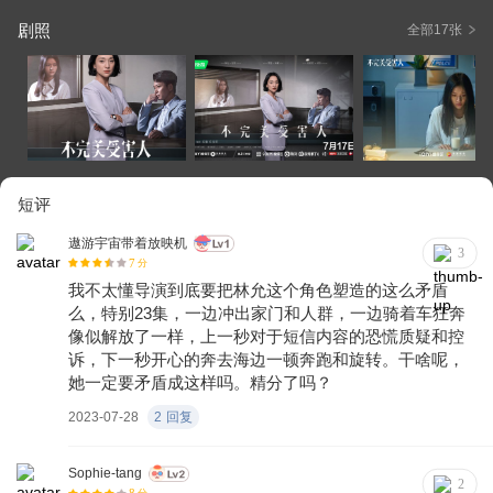
剧照
全部17张
短评
遨游宇宙带着放映机
3
7
分
我不太懂导演到底要把林允这个角色塑造的这么矛盾
么，特别23集，一边冲出家门和人群，一边骑着车狂奔
像似解放了一样，上一秒对于短信内容的恐慌质疑和控
诉，下一秒开心的奔去海边一顿奔跑和旋转。干啥呢，
她一定要矛盾成这样吗。精分了吗？
2023-07-28
2
回复
Sophie-tang
2