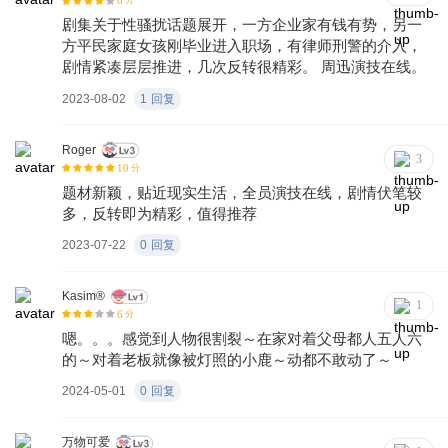
8
分
剧集关于性骚扰话题展开，一方企业家有钱有势，另一
方平民家庭女孩刚毕业进入职场，有律师刑警的介入，
剧情紧凑层层推进，几次反转很精彩。 周迅演技在线。
2023-08-02
1
回复
Roger
3
10
分
题材新颖，贴近现实生活，全员演技在线，剧情伏笔较
多，反转即为精彩，值得推荐
2023-07-22
0
回复
Kasim®
1
6
分
嗯。。。感觉到人物很割裂～在家对着父母都人五人六
的～对着老板就像被灯照的小鹿～动都不敢动了～
2024-05-01
0
回复
万物可爱