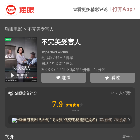
打开App
查看更多精彩评论
猫眼电影
>
不完美受害人
不完美受害人
Imperfect Victim
电视剧 / 都市 / 情感
周迅
/
刘奕君
/
林允
2023-07-17 19:30多平台开播 / 45分钟
看过
想看
692
人想看
猫眼综合评分
7.9
中国电视剧飞天奖
“飞天奖”优秀电视剧奖(提名)
3
次获奖
7
次提名
简介
展开