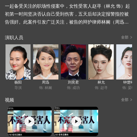
一起备受关注的职场性侵案中，女性受害人赵寻（林允 饰）起
初第一时间坚决否认自己受到伤害，五天后却决定报警指控被
告强奸。此案件引发广泛关注，被告的辩护律师林阚（周迅
饰）受委托提前介入调查。林阚凭借无可辩驳的法定事实，逐
演职人员
一推翻了赵寻提出的指控证据，迅速让案件真相浮出水面，最
全部
终刑侦终结，警方撤销了该案件。被告此前名誉受损、企业声
誉受挫，如今成功洗脱污名，林阚还代理被告对赵寻发起了损
害名誉权的民事反诉。随着案件深入，赵寻遭遇网络暴力和人
肉搜索，失去了工作，生活陷入混乱。在这一过程中，林阚面
临着前所未有的职业伦理挑战，她需在法律上的事实和赵寻内
杨阳
周迅
刘奕君
林允
钟楚曦
心的“客观事实”之间做抉择。林阚既要履行律师职责、面对法律
导演
饰: 林阚
饰: 成功
饰: 赵寻
饰: 晏明
的严酷现实，又要应对案件引发的道德困境，她的选择将直接
视频
全部
影响赵寻的未来和自身的职业生涯。面对复杂情况，林阚需
要……