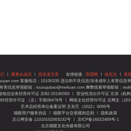
我们
董事会成员
投资者关系
友情链接 :
美团网
格瓦拉
美
yan.com 客服电话：10105335 违法和不良信息/涉未成年人有害信息举报
息举报邮箱：tousujubao@meituan.com 舞弊线索举报邮箱：wubiju
信业务经营许可证 京B2-20190350
营业性演出许可证 京演（机构）
作经营许可证 （京）字第08478号
网络文化经营许可证 京网文（2022）
艺术品经营单位备案证明 京东艺（2022）0095号
猫眼用户服务协议
猫眼平台交易规则总则
隐私政策
京公网安备 11010102003232号
京ICP备16022489号-1
北京猫眼文化传媒有限公司