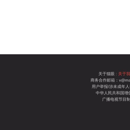
关于猫眼 :
关于
商务合作邮箱：v@mao
用户举报/涉未成年人有害信
中华人民共和国增值电
广播电视节目制
猫眼电影