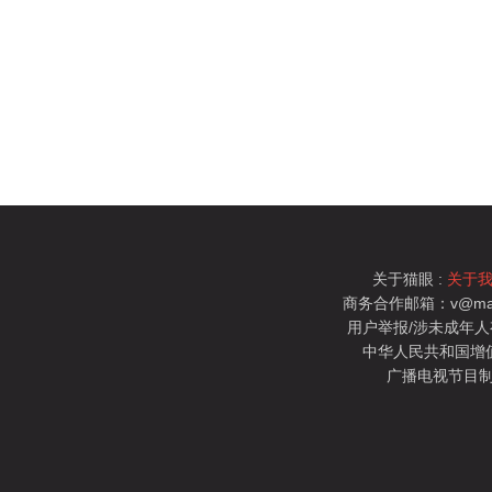
关于猫眼 :
关于
商务合作邮箱：v@mao
用户举报/涉未成年人有害信
中华人民共和国增值电
广播电视节目制
猫眼电影