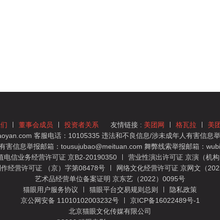
我们
董事会成员
投资者关系
友情链接 :
美团网
格瓦拉
美
yan.com 客服电话：10105335 违法和不良信息/涉未成年人有害信息举报
息举报邮箱：tousujubao@meituan.com 舞弊线索举报邮箱：wubiju
信业务经营许可证 京B2-20190350
营业性演出许可证 京演（机构）
作经营许可证 （京）字第08478号
网络文化经营许可证 京网文（2022）
艺术品经营单位备案证明 京东艺（2022）0095号
猫眼用户服务协议
猫眼平台交易规则总则
隐私政策
京公网安备 11010102003232号
京ICP备16022489号-1
北京猫眼文化传媒有限公司