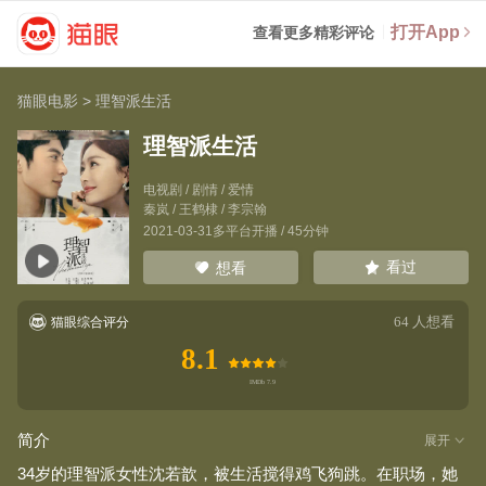
打开App
查看更多精彩评论
猫眼电影
>
理智派生活
理智派生活
电视剧 / 剧情 / 爱情
秦岚
/
王鹤棣
/
李宗翰
2021-03-31多平台开播 / 45分钟
看过
想看
64
人想看
猫眼综合评分
8.1
简介
展开
34岁的理智派女性沈若歆，被生活搅得鸡飞狗跳。在职场，她