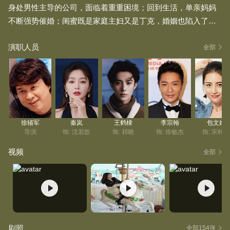
身处男性主导的公司，面临着重重困境；回到生活，单亲妈妈
不断强势催婚；闺蜜既是家庭主妇又是丁克，婚姻也陷入了危
机……面对生活中的诸多难题，沈若歆目标明确、内心笃定，
演职人员
顽强地踏上了成长进击之路。而祁晓的陪伴，让她看到了亲密
全部
关系的另一种可能。这不仅是沈若歆的个人经历，也是每一位3
0+女性都会面对的故事。
徐辅军
秦岚
王鹤棣
李宗翰
包文婧
导演
饰: 沈若歆
饰: 祁晓
饰: 徐敏杰
饰: 宋梓
视频
全部
剧照
全部154张