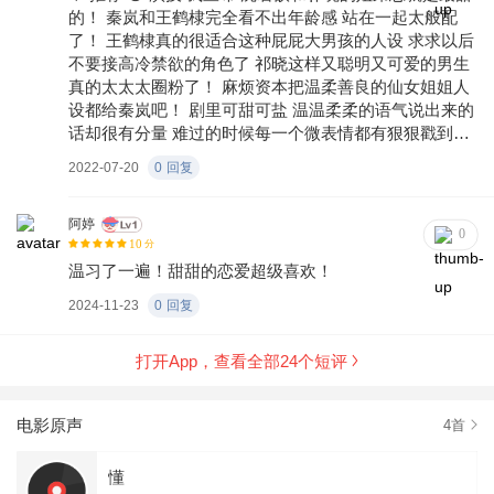
的！ 秦岚和王鹤棣完全看不出年龄感 站在一起太般配
了！ 王鹤棣真的很适合这种屁屁大男孩的人设 求求以后
不要接高冷禁欲的角色了 祁晓这样又聪明又可爱的男生
真的太太太圈粉了！ 麻烦资本把温柔善良的仙女姐姐人
设都给秦岚吧！ 剧里可甜可盐 温温柔柔的语气说出来的
话却很有分量 难过的时候每一个微表情都有狠狠戳到我
🌅 画面 这部剧的化妆老师和服装老师真的要狠狠加鸡腿
2022-07-20
0
回复
每一个人的妆都突出了演员本身的长相 又符合角色本身
的特征 包文婧真的太适合霸气狂野姐姐人设了 以后请把
红唇大波浪半永久！ 🎉闪光点 这部剧很真实地展现了女
阿婷
0
10
分
性在职场上的性别** 很惊喜的一点在于没有给女主金手
温习了一遍！甜甜的恋爱超级喜欢！
指 沈若歆凭借自己的能力和经验一步步解决问题 而且任
何人物的任何行为都是有原因的 剧情发展也很流畅 偶尔
2024-11-23
0
回复
出现的一些夸张处理也恰到好处 😭 哭点 刘沛从公司离
职时在电梯里碰见沈若歆说的那番话有狠狠戳到我的泪
打开App，查看全部
24
个短评
点 看到一位老江湖的不甘与无奈 片尾沈若歆说的话也有
戳到我 希望我们每一个人都能勇敢做自己 🥚 彩蛋 今天
恰好是秦岚的生日 祝美女自由洒脱 无拘无束🎂
电影原声
4
首
懂