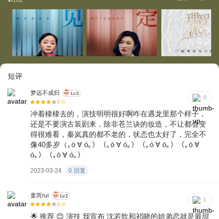
短评
梦远不成归
0
8
分
冲着棣棣去的，演技明明很好啊咋在遇龙里那个样子，
还是不要演古装剧来，除非苍兰诀的妆造，不让都会变
得很难看，秦岚真的都不老的，状态也太好了，完全不
像40多岁（｡ò ∀ ó｡）（｡ò ∀ ó｡）（｡ò ∀ ó｡）（｡ò ∀
ó｡）（｡ò ∀ ó｡）
2023-03-24
0
回复
童芮rui
1
8
分
🌟 推荐 😊 演技 我宣布 沈若歆和祁晓的姐弟恋就是最甜