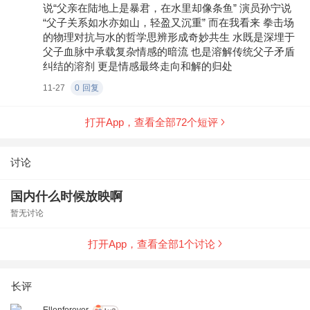
说“父亲在陆地上是暴君，在水里却像条鱼” 演员孙宁说
“父子关系如水亦如山，轻盈又沉重” 而在我看来 拳击场
的物理对抗与水的哲学思辨形成奇妙共生 水既是深埋于
父子血脉中承载复杂情感的暗流 也是溶解传统父子矛盾
纠结的溶剂 更是情感最终走向和解的归处
11-27
0
回复
打开App，查看全部
72
个短评
讨论
国内什么时候放映啊
暂无讨论
打开App，查看全部
1
个讨论
长评