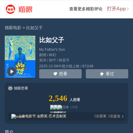
打开App
查看更多精彩评论
猫眼电影
>
比如父子
比如父子
My Father's Son
剧情 / 科幻
宋洋
/
孙宁
/
孙安可
2025-12-06中国大陆上映 / 97分钟
看过
想看
猫眼想看
2,546
人想看
想看
1天前
上海电影节
金爵奖-艺术贡献奖
1
次获奖
1
次提名
简介