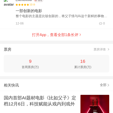
Ellenforever
10
分
一部创新的电影
整个电影的主题是比较创新的，将父子情与Ai这个新鲜的事物结
合起来，还是第一次看到。 一般来说，作为电影叙事主角的父亲
12-06
0
一般都是温情的、正面的形象，看电影之前，会有这样的误解。
这部电影中的父子情是比较复杂的，父亲的形象也完全是个反面
打开App，查看全部
1
条长评
形象，所以男主角在开篇念悼词的时候完全念不下去，在妻子怀
孕宝宝可能有先天疾病的时候会说自己家有不好的基因，在训练
拳击机器人的时候让其不要学父亲的招式。但是，后期父亲训练
票房
票房详情
他练拳击的时候，也似乎有那么一点点温情的部分，比如本片的
主题概念之一，人工智能这个概念，是父亲为他启蒙的。至于有
9
16
没有，可能只有导演自己知道吧。 导演说故事是从自己的亲身经
首周票房(万)
累计票房(万)
历改编而来，这样痛的经历，导出来给大家看，真的蛮需要勇气
的。 水是电影中一个很重要的意境。男主角遭遇丧父之痛，在酒
吧里遇到春丽，春丽安慰他，并带他到河里去游泳，两人在水中
相关快讯
拥抱亲吻，画面很温馨。男主角做梦，梦见父亲在水中朝自己走
全部
过来，这是牵挂。男主角回忆一家人在河边玩耍，阳光美好。妻
子走进水中抚慰自己的情绪，应该是治愈。父亲带男主角去坐
国内首部AI题材电影《比如父子》定
船，讲爷爷奶奶私奔的故事，一觉醒来，父亲不见了，也是发生
档12月6日，科技赋能从戏内到戏外
在水上的故事。 这个电影的基调呢，前半部分很压抑。后半部分
的场景设计、故事设计都科技感十足。如果电影的叙事顺序稍微