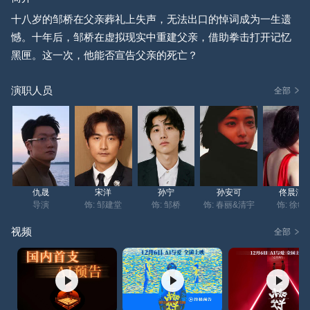
十八岁的邹桥在父亲葬礼上失声，无法出口的悼词成为一生遗
憾。十年后，邹桥在虚拟现实中重建父亲，借助拳击打开记忆
黑匣。这一次，他能否宣告父亲的死亡？
演职人员
全部
仇晟
宋洋
孙宁
孙安可
佟晨洁
导演
饰: 邹建堂
饰: 邹桥
饰: 春丽&清宇
饰: 徐敏
视频
全部