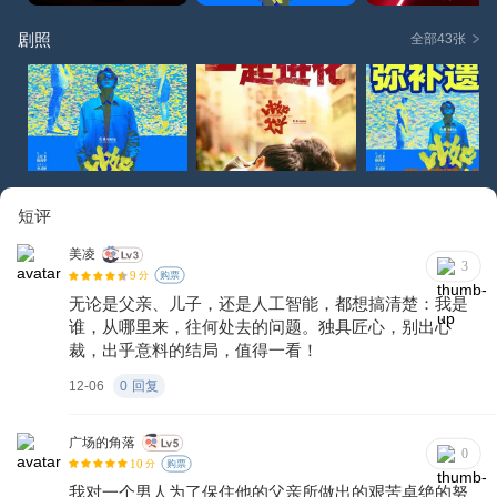
剧照
全部43张
短评
美凌
3
9
分
购票
无论是父亲、儿子，还是人工智能，都想搞清楚：我是
谁，从哪里来，往何处去的问题。独具匠心，别出心
裁，出乎意料的结局，值得一看！
12-06
0
回复
广场的角落
0
10
分
购票
我对一个男人为了保住他的父亲所做出的艰苦卓绝的努