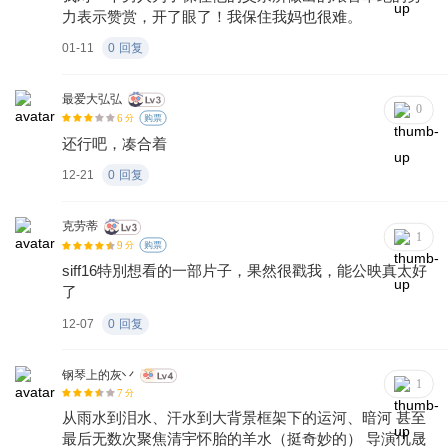
力表示赞赏，开了眼了！我保住我妈也很难。
01-11
0
回复
最爱大弘弘
0
6
分
购票
还行吧，凑合着
12-21
0
回复
克劳蒂
1
9
分
购票
siff16特別想看的一部片子，果然很戳我，能公映真太好
了
12-07
0
回复
钢琴上的灰丷
1
7
分
从雨水到泪水、汗水到大背景框架下的运河、暗河 甚至
最后无数次聚焦清宇怀胎的羊水（挺奇妙的） 导演仇晟