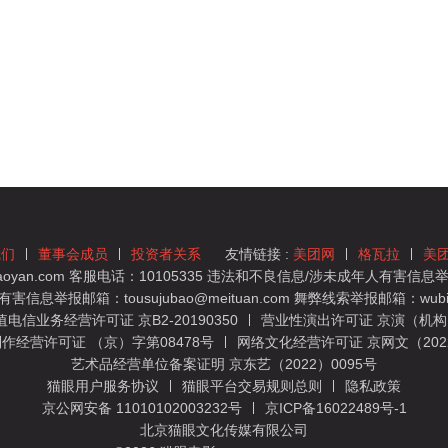
我们
董事会成员
投资者关系
友情链接 :
美团网
格瓦拉
美
yan.com 客服电话：10105335 违法和不良信息/涉未成年人有害信息举报
息举报邮箱：tousujubao@meituan.com 舞弊线索举报邮箱：wubiju
信业务经营许可证 京B2-20190350
营业性演出许可证 京演（机构）
作经营许可证 （京）字第08478号
网络文化经营许可证 京网文（2022）
艺术品经营单位备案证明 京东艺（2022）0095号
猫眼用户服务协议
猫眼平台交易规则总则
隐私政策
京公网安备 11010102003232号
京ICP备16022489号-1
北京猫眼文化传媒有限公司