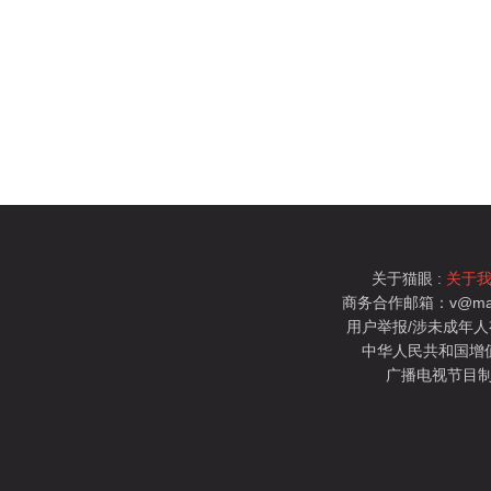
关于猫眼 :
关于
商务合作邮箱：v@mao
用户举报/涉未成年人有害信
中华人民共和国增值电
广播电视节目制
猫眼电影