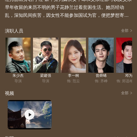
早年收留的来历不明的男子茈静兰过着贫困生活。她历经动
乱，深知民间疾苦，因女性不能参加国试为官，便把梦想寄托
在孩子们身上，在私塾当老师。霄太师独具慧眼，用高额报酬
演职人员
劝诱红秀丽以贵妃身份进入后宫，辅佐现任国王紫刘辉。紫刘
全部
辉佯装昏君，其实是想等被流放的王兄清苑王子回来取而代
之。红秀丽出现后，她的智慧和努力打动了紫刘辉，使其开始
勤勉政务，还修改律法让女性能够参加国试。秀丽在国试中探
花及第，成为彩云国首位女性官吏，出任州牧。最终，她凭借
自身的努力、智慧、坚强和勇敢，平定各州反乱，造就了空前
朱少杰
梁建强
李一桐
曾舜晞
邓为
繁荣的盛世，也收获了爱情。
导演
导演
饰: 范云
饰: 齐峥
饰: 郑适/楼
视频
全部