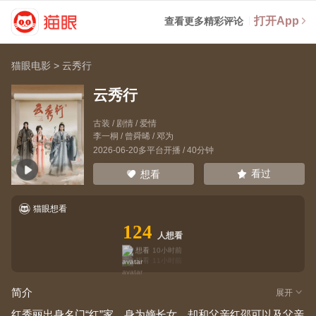
打开App
查看更多精彩评论
猫眼电影
>
云秀行
云秀行
古装 / 剧情 / 爱情
李一桐
/
曾舜晞
/
邓为
2026-06-20多平台开播 / 40分钟
看过
想看
猫眼想看
124
人想看
想看
10小时前
想看
11小时前
简介
展开
红秀丽出身名门“红”家，身为嫡长女，却和父亲红邵可以及父亲