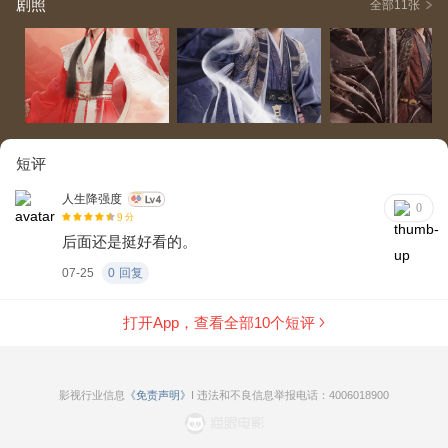
剧照
全部11张
短评
人生降强度
0
9
分
后面还是挺好看的。
07-25
0
回复
打开App，查看全部
10
个短评
影视行业信息
《免责声明》
I 违法和不良信息举报电话：4006018900