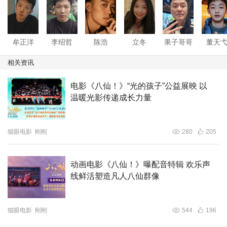
牟正洋
李绍哲
陈浩
立冬
果子哥哥
董天
相关资讯
电影《八仙！》“光的孩子”公益展映 以
温暖光影传递成长力量
猫眼电影
刚刚
280
205
动画电影《八仙！》曝配音特辑 欢乐声
线鲜活塑造凡人八仙群像
猫眼电影
刚刚
544
196