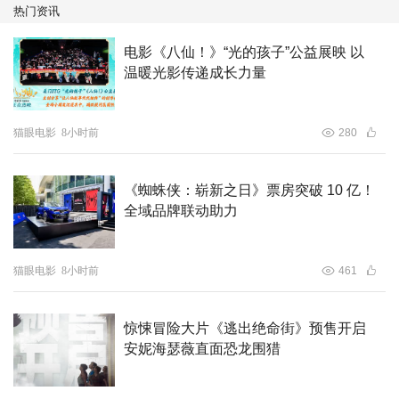
热门资讯
电影《八仙！》“光的孩子”公益展映 以
温暖光影传递成长力量
猫眼电影
8小时前
280
《蜘蛛侠：崭新之日》票房突破 10 亿！
全域品牌联动助力
猫眼电影
8小时前
461
惊悚冒险大片《逃出绝命街》预售开启
安妮海瑟薇直面恐龙围猎
全套制式海报均取自电影《八仙！》原生定帧画面，完整还
原影片画面质感，淋漓尽致地展现影片宏大广阔的世界观。