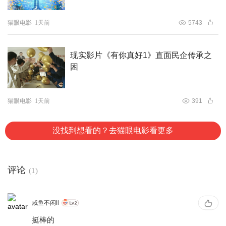
猫眼电影
1天前
5743
现实影片《有你真好1》直面民企传承之
困
猫眼电影
1天前
391
没找到想看的？去猫眼电影看更多
评论
(1)
咸鱼不闲ll
挺棒的