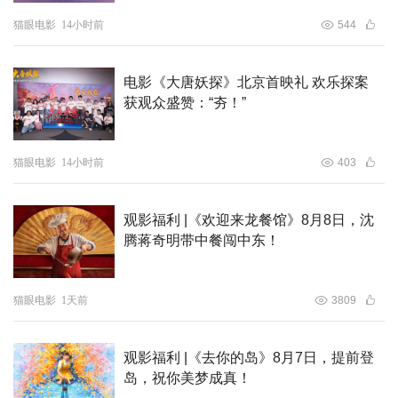
猫眼电影
14小时前
544
神仙喜剧动画大片《八仙！》为四川省电影局支持项目，将
于7月24日全国上映！影片将于7月8日至9日开启每日8城特
电影《大唐妖探》北京首映礼 欢乐探案
别放映，7月10日至12日将开启限定影城超前点映！
获观众盛赞：“夯！”
猫眼电影
14小时前
403
观影福利 |《欢迎来龙餐馆》8月8日，沈
腾蒋奇明带中餐闯中东！
猫眼电影
1天前
3809
观影福利 |《去你的岛》8月7日，提前登
岛，祝你美梦成真！