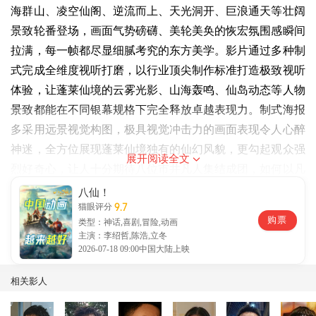
海群山、凌空仙阁、逆流而上、天光洞开、巨浪通天等壮阔
景致轮番登场，画面气势磅礴、美轮美奂的恢宏氛围感瞬间
拉满，每一帧都尽显细腻考究的东方美学。影片通过多种制
式完成全维度视听打磨，以行业顶尖制作标准打造极致视听
体验，让蓬莱仙境的云雾光影、山海轰鸣、仙岛动态等人物
景致都能在不同银幕规格下完全释放卓越表现力。制式海报
多采用远景视觉构图，极具视觉冲击力的画面表现令人心醉
神迷，全方位展现蓬莱仙境独有的仙幻风貌，更勾起观众强
展开阅读全文
烈好奇心，让人十分期待八位市井凡人集结成团，如何以凡
人之躯对抗各路仙神，在蓬莱仙境之中又会上演怎样的精彩
八仙！
9.7
猫眼评分
故事！
购票
类型：神话,喜剧,冒险,动画
主演：李绍哲,陈浩,立冬
2026-07-18 09:00中国大陆上映
相关影人