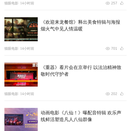
猫眼电影
14小时前
257
影片同步适配多种制式进行专属视听调校，从超清光影、极
致色彩到立体环绕声场、沉浸式动感特效全方位拉满上限，
打造殿堂级视听盛宴，唯有走进影院才能体验这份震撼观
《欢迎来龙餐馆》释出美食特辑与海报
烟火气中见人情温暖
感。海报采用极具视觉张力的远景构图，让壮丽无垠的仙域
景致都能在不同银幕规格下完全释放卓越表现力，画面表现
令人心醉神迷，全方位铺展影片的世界观版图。更让观众十
猫眼电影
14小时前
701
分期待八位市井凡人集结成团的故事，他们将如何以凡人之
躯对抗各路仙神，在蓬莱仙境之中又会上演怎样波澜壮阔的
《重器》看片会在京举行 以法治精神致
精彩故事？
敬时代守护者
影片取材流传千年的八仙传统民俗传说，以八位草根凡人闯
猫眼电影
14小时前
202
荡蓬莱仙境作为核心主线，密集的喜剧桥段之外，更细腻刻
画彼此相遇相识、彼此扶持、同心同行的温暖“团魂”。创作
团队深耕中华传统文化，将古典美学与现代化动画工业巧妙
动画电影《八仙！》曝配音特辑 欢乐声
融合，用年轻化的新颖表达再现经典八仙IP，为中国动画的
线鲜活塑造凡人八仙群像
探索与发展注入新的活力！