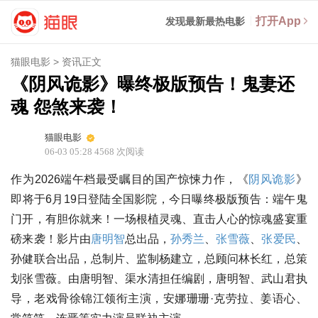
打开App
发现最新最热电影
猫眼电影
>
资讯正文
《阴风诡影》曝终极版预告！鬼妻还
魂 怨煞来袭！
猫眼电影
06-03 05:28
4568
次阅读
作为2026端午档最受瞩目的国产惊悚力作，《
阴风诡影
》
即将于6月19日登陆全国影院，今日曝终极版预告：端午鬼
门开，有胆你就来！一场根植灵魂、直击人心的惊魂盛宴重
磅来袭！影片由
唐明智
总出品，
孙秀兰
、
张雪薇
、
张爱民
、
孙健联合出品，总制片、监制杨建立，总顾问林长红，总策
划张雪薇。由唐明智、渠水清担任编剧，唐明智、武山君执
导，老戏骨徐锦江领衔主演，安娜珊珊·克劳拉、姜语心、