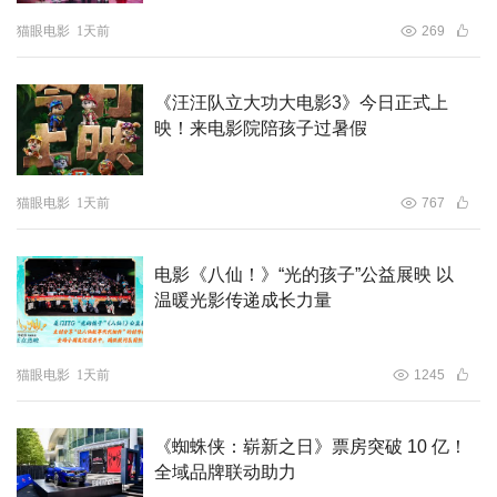
猫眼电影
1天前
269
《汪汪队立大功大电影3》今日正式上
映！来电影院陪孩子过暑假
猫眼电影
1天前
767
电影《八仙！》“光的孩子”公益展映 以
温暖光影传递成长力量
猫眼电影
1天前
1245
《蜘蛛侠：崭新之日》票房突破 10 亿！
全域品牌联动助力