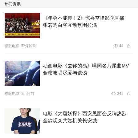
阴阳迷局，直面夜半归魂！
热门资讯
《年会不能停！2》惊喜空降影院直播
张若昀白客互动氛围拉满
猫眼电影
52分钟前
44
动画电影《去你的岛》曝同名片尾曲MV
金玟岐唱尽爱与遗憾
猫眼电影
5小时前
245
电影《大唐妖探》西安见面会反响热烈
全龄观众共赏机关长安城