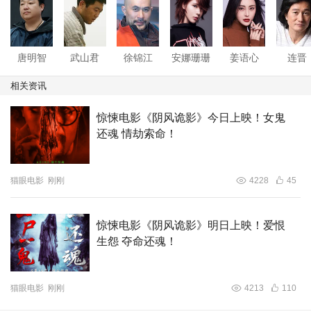
唐明智
武山君
徐锦江
安娜珊珊
姜语心
连晋
相关资讯
惊悚电影《阴风诡影》今日上映！女鬼
还魂 情劫索命！
以执念铸诡影，以阴风藏怨灵，解锁最正统、最后劲的中式
猫眼电影
刚刚
4228
45
心理恐怖！端午鬼门开，鬼妻踏夜归！影片由泉州六时吉祥
影业有限公司、保定芊林文化传媒有限公司、泉州意乐影业
有限公司、邯郸市邯小森文化传媒有限公司、高碑店市环麦
惊悚电影《阴风诡影》明日上映！爱恨
文化传媒有限公司出品，山西菲尔幕文化传媒有限公司宣
生怨 夺命还魂！
传，浙江东阳四月天影视文化有限公司发行，北京君禾嘉影
文化传媒有限公司联合发行。6月19日，年度中式民俗惊悚
猫眼电影
刚刚
4213
110
力作《阴风诡影》重磅登陆全国院线！约上胆大同伴，入局