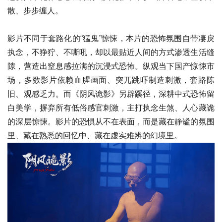
散、步步缠人。
影片不同于套路化的“猛鬼”惊悚，本片的恐怖氛围自带凄戾
执念，不狰狞、不嘶吼，却以最贴近人间的方式渗透生活缝
隙，营造出窒息感拉满的沉浸式恐怖。纵观当下国产惊悚市
场，多数影片依赖血腥画面、突兀跳吓制造刺激，套路陈
旧、观感乏力。而《阴风诡影》另辟蹊径，深耕中式恐怖留
白美学，摒弃所有低俗感官刺激，主打执念生煞、人心藏诡
的深层惊悚。影片的恐惧从不在表面，而是藏在静谧的氛围
里、藏在熟悉的回忆中、藏在虚实难辨的幻境里。