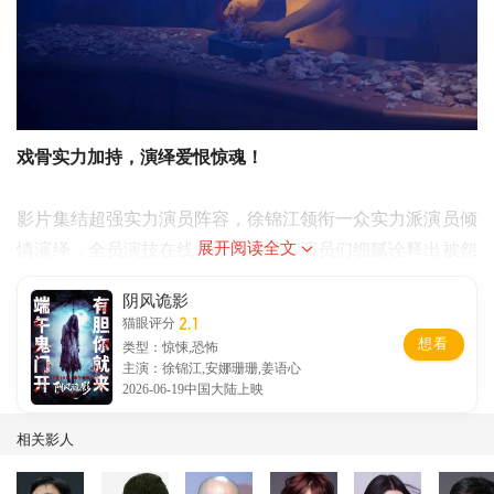
戏骨实力加持，演绎爱恨惊魂！
影片集结超强实力演员阵容，徐锦江领衔一众实力派演员倾
展开阅读全文
情演绎，全员演技在线、张力拉满。演员们细腻诠释出被怨
灵缠身、执念裹挟的慌乱、多疑、挣扎与绝望，将人鬼对峙
阴风诡影
的窒息感、阴阳相隔的遗憾感、心魔缠身的崩溃感刻画得入
2.1
猫眼评分
木三分。没有浮夸演技，全靠情绪与细节带动氛围，让鬼妻
想看
类型：惊悚,恐怖
主演：徐锦江,安娜珊珊,姜语心
还魂的诡事与观众深度产生灵魂共鸣，大幅提升影片代入感
2026-06-19中国大陆上映
与质感。
相关影人