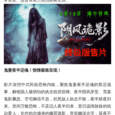
常笑笑、连晋等实力演员联袂主演。
鬼妻夜半还魂！惊悚极致呈现！
影片深挖中式民俗恐怖内核，聚焦鬼妻夜半还魂的禁忌诡
事，解锁国人最惧怕的执念怨灵惊悚。夜半阴风穿堂、荒墓
鬼影飘忽、空宅幽语不息，枉死故人执念不散，夜半踏夜归
来。世间万般恐怖，不及旧人夜半归来，昔日温情脉脉的枕
边爱人，化作怨念缠身的幽冥诡影，常驻幽深古宅，昼夜不