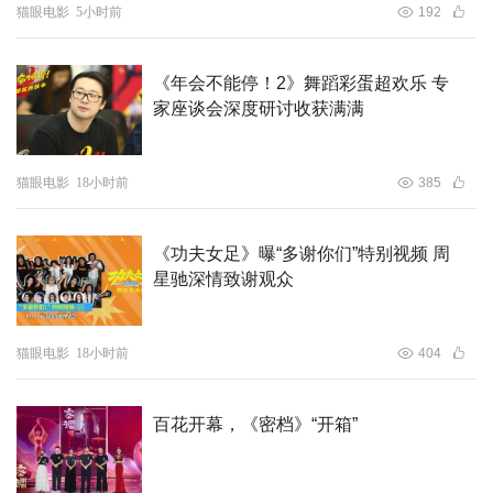
猫眼电影
5小时前
192
《年会不能停！2》舞蹈彩蛋超欢乐 专
家座谈会深度研讨收获满满
猫眼电影
18小时前
385
《功夫女足》曝“多谢你们”特别视频 周
星驰深情致谢观众
猫眼电影
18小时前
404
百花开幕，《密档》“开箱”